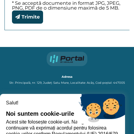
* Se acceptă documente in format JPG, JPEG,
PNG, PDF de o dimensiune maximă de 5 MB.
Trimite
Adresa
Str. Principală, nr. 129,
Județ: Satu Mare,
Localitate: Acâș,
Cod poștal: 447005
General
Tel: +40 261871002
Salut!
Fax: +40 261871002
E-mail: primariaacas@yahoo.com
Noi suntem cookie-urile
Acest site folosește cookie-uri. Navigând în
Urmăriți-ne
continuare vă exprimați acordul pentru folosirea
cookie-urilor conform Regulamentului (UE) 2016/679.